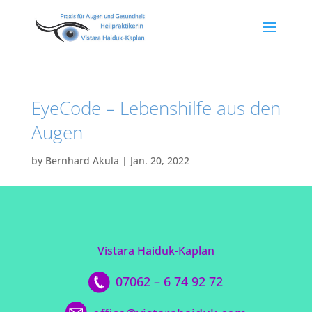
EyeCode – Lebenshilfe aus den
Augen
by
Bernhard Akula
|
Jan. 20, 2022
Vistara Haiduk-Kaplan
07062 – 6 74 92 72